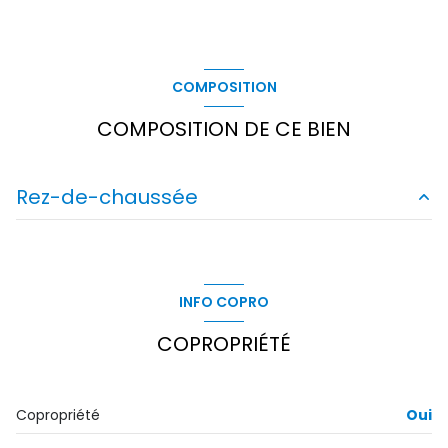
COMPOSITION
COMPOSITION DE CE BIEN
Rez-de-chaussée
WC
1 m²
ENTREE
2 m²
INFO COPRO
SEJOUR/CUISINE
24 m²
COPROPRIÉTÉ
CHAMBRE
10 m²
SALLE DE BAINS
3 m²
Copropriété
Oui