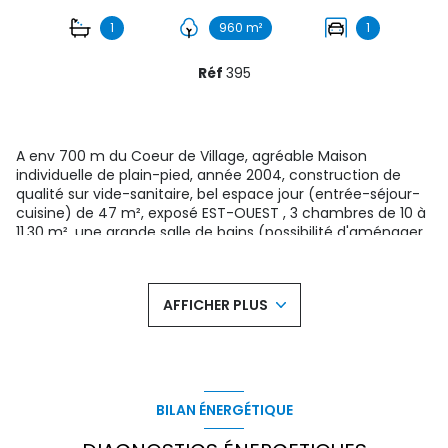
1
960 m²
1
Réf
395
A env 700 m du Coeur de Village, agréable Maison
individuelle de plain-pied, année 2004, construction de
qualité sur vide-sanitaire, bel espace jour (entrée-séjour-
cuisine) de 47 m², exposé EST-OUEST , 3 chambres de 10 à
11.30 m², une grande salle de bains (possibilité d'aménager
une douche) et wc séparé ; un garage avec coin
buanderie de 15 m²; ainsi qu'une aire de stationnement
permettant de garer plusieurs véhicules , le tout sur un très
AFFICHER PLUS
beau terrain de 960 m² . A visiter sans tarder !
Visitez en vidéo : https://www.youtube.com/watch?
v=nU1XvLiV34Y&feature=emb_logo
Les informations sur les risques auxquels ce bien est
exposé sont disponibles sur le site
Géorisques
BILAN ÉNERGÉTIQUE