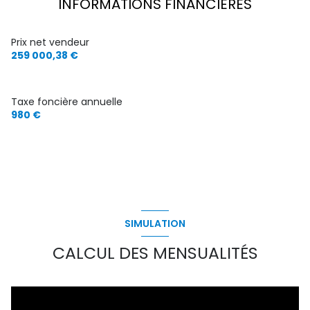
INFORMATIONS FINANCIÈRES
chambre
11.31 m²
terrasse
chambre
10.07 m²
Prix net vendeur
259 000,38 €
chambre
10.06 m²
salle de bain
6.11 m²
Taxe foncière annuelle
WC
1.62 m²
980 €
garage
15 m²
SIMULATION
CALCUL DES MENSUALITÉS