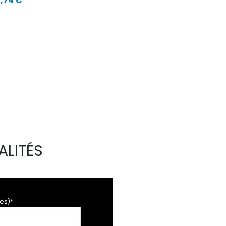
,74 €
ALITÉS
es)*