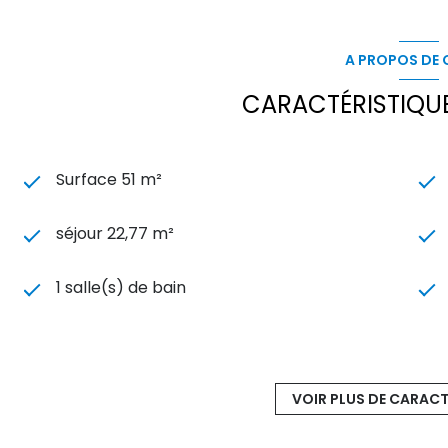
Les informations sur les risques auxquels ce bien est e
A PROPOS DE C
CARACTÉRISTIQUE
Surface 51 m²
séjour 22,77 m²
1 salle(s) de bain
cuisine américaine (équipée)
VOIR PLUS DE CARACT
exposition Sud-Est