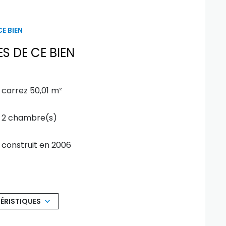
xposé sont disponibles sur le site
Géorisques
E BIEN
S DE CE BIEN
carrez 50,01 m²
2 chambre(s)
construit en 2006
Chauffage individuel : radiateur
(electrique)
ÉRISTIQUES
2 niveau(x)