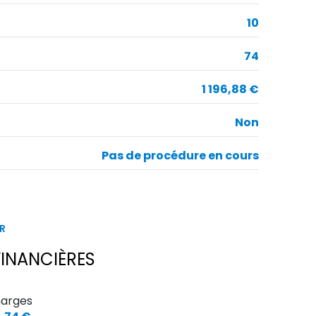
4.63 m²
10
74
1 196,88 €
Non
Pas de procédure en cours
R
INANCIÈRES
arges