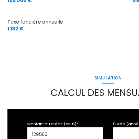
129 500 €
99
Taxe foncière annuelle
1 132 €
SIMULATION
CALCUL DES MENSU
Montant du crédit (en €)*
Durée (anné