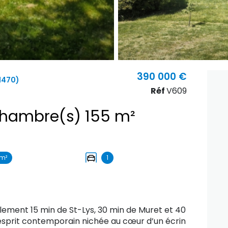
390 000 €
1470)
Réf
V609
Maison 8 pièce(s) 4 chambre(s) 155 m²
m²
1
lement 15 min de St-Lys, 30 min de Muret et 40
'esprit contemporain nichée au cœur d’un écrin