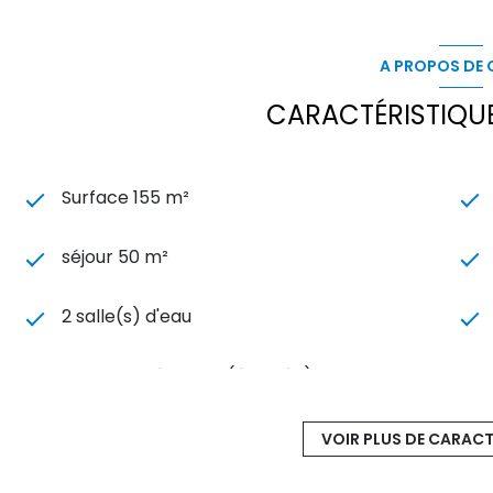
Cuisine :
Vendue entièrement équipée (induction, lave-
neuf, table-îlot repas).
Informations pratiques :
A PROPOS DE C
Taxe foncière 2025 :
1 843 €
Localisation idéale :
À proximité immédiate de Saint
CARACTÉRISTIQUE
Fontenilles et Fonsorbes .
Coup de cœur assuré !
Cette propriété est une invit
opportunité unique de concrétiser votre rêve de natu
Contactez dès maintenant l’Agence Ad Home Immobi
Surface 155 m²
!
séjour 50 m²
2 salle(s) d'eau
cuisine américaine (équipée)
5 parking(s)
VOIR PLUS DE CARACT