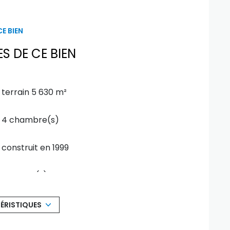
vaisselle, four, réfrigérateur américain quasi-
E BIEN
e-Foy-de-Peyrolières, Rieumes, St-Lys,
S DE CE BIEN
ation au bien-être. Ne laissez pas passer cette
re.
lier 05 67 16 14 90 pour une visite privée
terrain 5 630 m²
4 chambre(s)
construit en 1999
1 garage(s)
exposition Sud-Est
ÉRISTIQUES