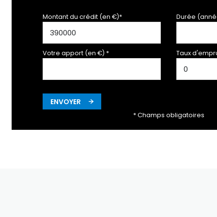
Montant du crédit (en €)*
Durée (anné
Votre apport (en €) *
Taux d'empru
ENVOYER
* Champs obligatoires