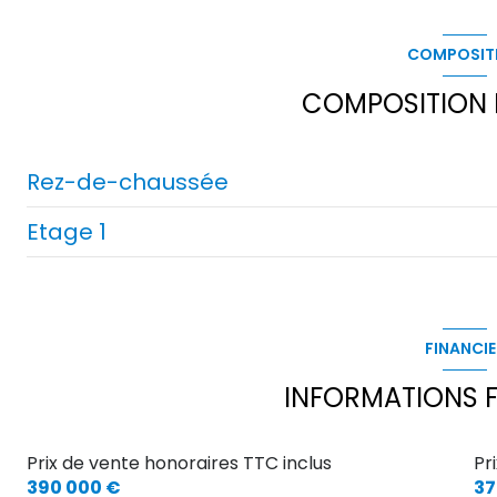
2 niveau(x)
COMPOSIT
vue Nature
COMPOSITION D
arboré
Rez-de-chaussée
Etage 1
entrée
WC
mezzanine
pièce à vivre
bureau
FINANCIE
véranda
INFORMATIONS F
cellier
DEGAGEMENT NUIT RDC
Prix de vente honoraires TTC inclus
Pr
390 000 €
37