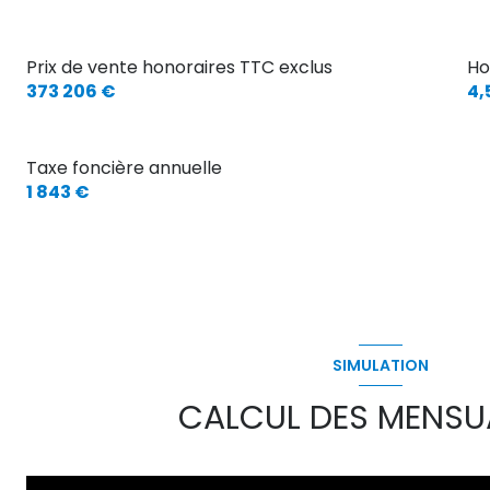
CH 1
CH 2
Prix de vente honoraires TTC exclus
Ho
CH 3
373 206 €
4,
CH 4
Salle d'eau
Taxe foncière annuelle
1 843 €
Salle d'eau n°2
garage
Abri voiture/abri bois
ABRI DE JARDIN
SIMULATION
CALCUL DES MENSU