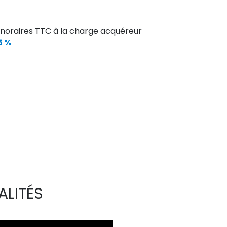
10.92 m²
9.86 m²
noraires TTC à la charge acquéreur
10.65 m²
5 %
10.62 m²
5.83 m²
6.25 m²
58 m²
18 m²
7 m²
ALITÉS